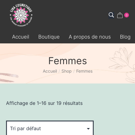
0
Accueil
Boutique
A propos de nous
Blog
Femmes
Accueil
/
Shop
/
Femmes
Affichage de 1–16 sur 19 résultats