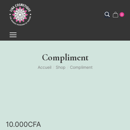
0
Compliment
Accueil
/
Shop
/
Compliment
10.000
CFA